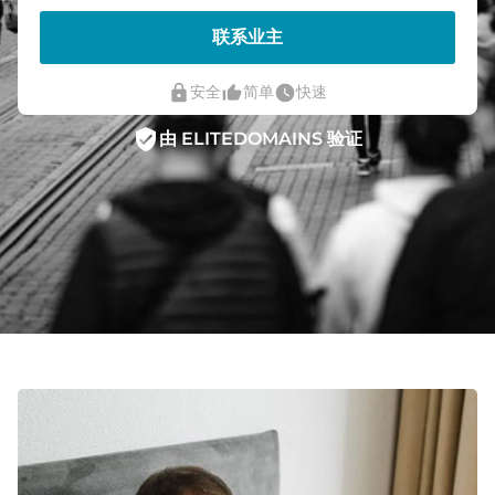
联系业主
lock
thumb_up_alt
watch_later
安全
简单
快速
verified_user
由 ELITEDOMAINS 验证