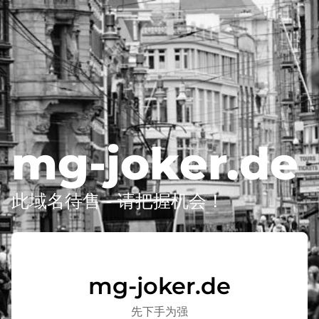
mg-joker.de
此域名待售 - 请把握机会！
mg-joker.de
先下手为强